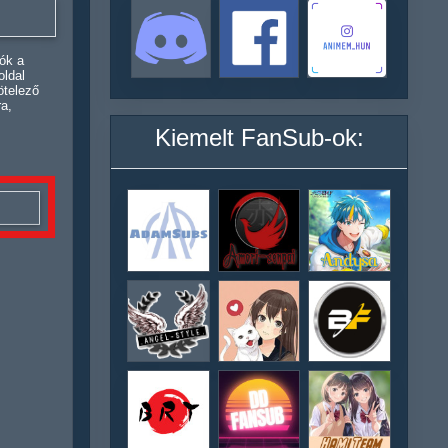
ók a
oldal
ötelező
ra,
Kiemelt FanSub-ok: