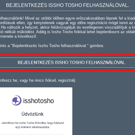
BEJELENTKEZÉS ISSHO TOSHO FELHASZNÁLÓVAL.
lhasználóink! Mivel az utóbbi időben egyre erőszakosabban lépnek fel a kiad
fordítások ellen, így kénytelenek vagyuk egy időre regisztráció mögé tenni az 
. Ha változik a helyzet, akkor felülvizsgáljuk és esetlegesen visszaállítjuk a k
ció nélküli működést. Addig is Issho Tosho fiókkal lehet bejelentkezni az oldal
 menete a következő:
ints a "Bejelentkezés Issho Tosho felhasználóval." gombra:
ntkezz be, vagy ha nincs fiókod, regisztrálj: