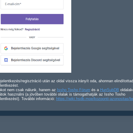
jelentkezés/regisztráció után az oldal vissza irányít oda, ahonnan elindította
lentkezést.
iókot nem csak nálunk, hanem az
Issho Tosho Fórum
és a
HunSubDB
oldalak
átok használni (a jövőben további olalak is támogathatják az Issho Tosho
lentkezést). További információ:
https://wiki.hsdb.moe/kozponti-azonositas/b