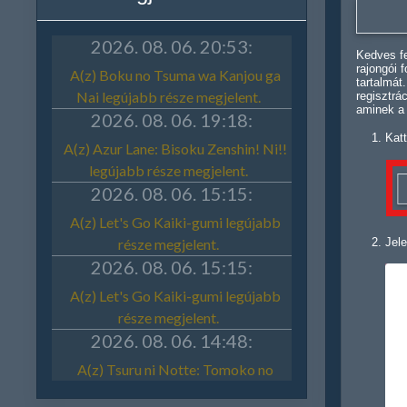
Kedves fe
rajongói 
tartalmát
regisztrá
aminek a
Katt
Jele