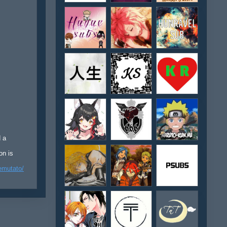
d a
on is
emutato/