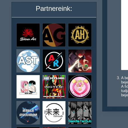
Partnereink:
A be
beje
A f
tudj
beje