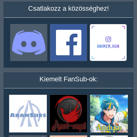
Csatlakozz a közösséghez!
Kiemelt FanSub-ok: