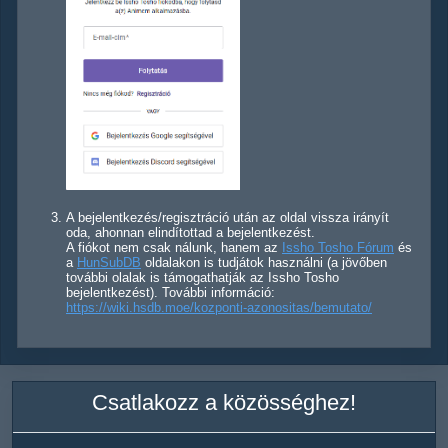
A bejelentkezés/regisztráció után az oldal vissza irányít
oda, ahonnan elindítottad a bejelentkezést.
A fiókot nem csak nálunk, hanem az
Issho Tosho Fórum
és
a
HunSubDB
oldalakon is tudjátok használni (a jövőben
további olalak is támogathatják az Issho Tosho
bejelentkezést). További információ:
https://wiki.hsdb.moe/kozponti-azonositas/bemutato/
Csatlakozz a közösséghez!