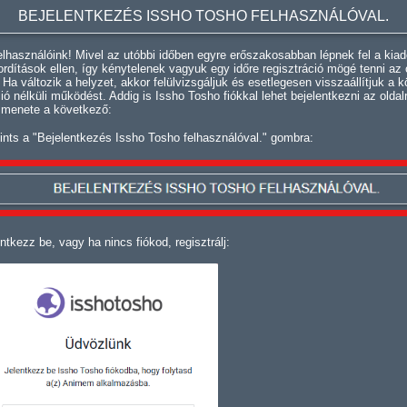
BEJELENTKEZÉS ISSHO TOSHO FELHASZNÁLÓVAL.
lhasználóink! Mivel az utóbbi időben egyre erőszakosabban lépnek fel a kiad
fordítások ellen, így kénytelenek vagyuk egy időre regisztráció mögé tenni az 
. Ha változik a helyzet, akkor felülvizsgáljuk és esetlegesen visszaállítjuk a k
ció nélküli működést. Addig is Issho Tosho fiókkal lehet bejelentkezni az oldal
 menete a következő:
ints a "Bejelentkezés Issho Tosho felhasználóval." gombra:
ntkezz be, vagy ha nincs fiókod, regisztrálj: