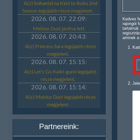
Kedves fe
rajongói 
tartalmát
regisztrá
aminek a
Katt
Jele
Partnereink: