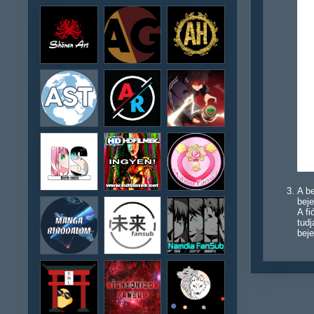
A be
beje
A f
tudj
beje