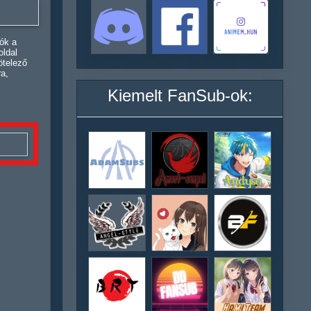
ók a
oldal
ötelező
ra,
Kiemelt FanSub-ok: