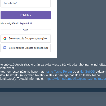
jelentkezés/regisztráció után az oldal vissza irányít oda, ahonnan elindította
lentkezést.
iókot nem csak nálunk, hanem az
Issho Tosho Fórum
és a
HunSubDB
oldalak
átok használni (a jövőben további olalak is támogathatják az Issho Tosho
lentkezést). További információ:
https://wiki.hsdb.moe/kozponti-azonositas/b