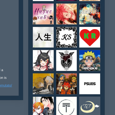
d a
on is
emutato/