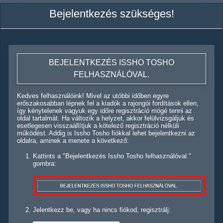
Bejelentkezés szükséges!
BEJELENTKEZÉS ISSHO TOSHO
FELHASZNÁLÓVAL.
Kedves felhasználóink! Mivel az utóbbi időben egyre
erőszakosabban lépnek fel a kiadók a rajongói fordítások ellen,
így kénytelenek vagyuk egy időre regisztráció mögé tenni az
oldal tartalmát. Ha változik a helyzet, akkor felülvizsgáljuk és
esetlegesen visszaállítjuk a kötelező regisztráció nélküli
működést. Addig is Issho Tosho fiókkal lehet bejelentkezni az
oldalra, aminek a menete a következő:
Kattints a "Bejelentkezés Issho Tosho felhasználóval."
gombra:
Jelentkezz be, vagy ha nincs fiókod, regisztrálj: