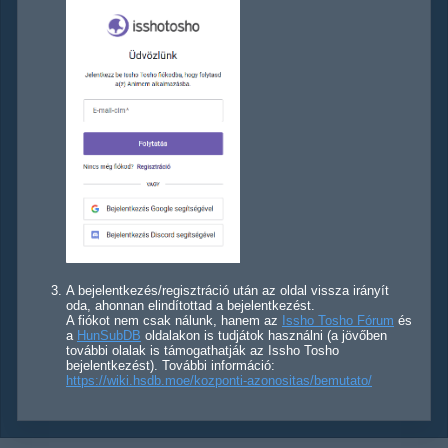
A bejelentkezés/regisztráció után az oldal vissza irányít
oda, ahonnan elindítottad a bejelentkezést.
A fiókot nem csak nálunk, hanem az
Issho Tosho Fórum
és
a
HunSubDB
oldalakon is tudjátok használni (a jövőben
további olalak is támogathatják az Issho Tosho
bejelentkezést). További információ:
https://wiki.hsdb.moe/kozponti-azonositas/bemutato/