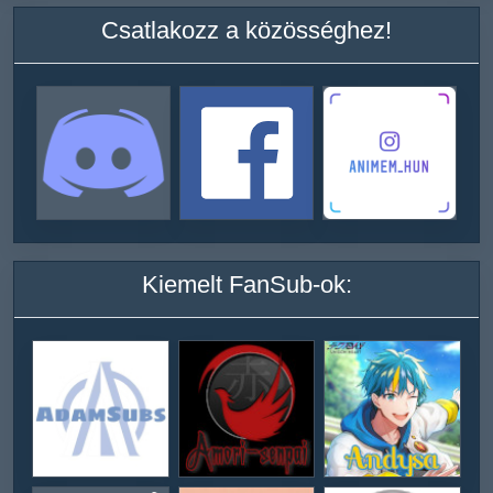
Csatlakozz a közösséghez!
Kiemelt FanSub-ok: