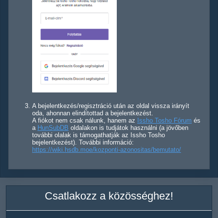
A bejelentkezés/regisztráció után az oldal vissza irányít
oda, ahonnan elindítottad a bejelentkezést.
A fiókot nem csak nálunk, hanem az
Issho Tosho Fórum
és
a
HunSubDB
oldalakon is tudjátok használni (a jövőben
további olalak is támogathatják az Issho Tosho
bejelentkezést). További információ:
https://wiki.hsdb.moe/kozponti-azonositas/bemutato/
Csatlakozz a közösséghez!