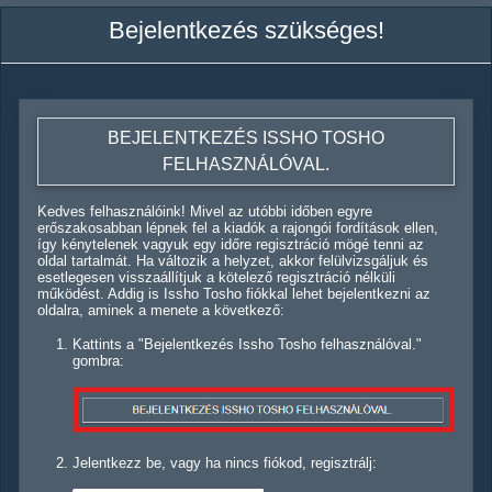
Bejelentkezés szükséges!
BEJELENTKEZÉS ISSHO TOSHO
FELHASZNÁLÓVAL.
Kedves felhasználóink! Mivel az utóbbi időben egyre
erőszakosabban lépnek fel a kiadók a rajongói fordítások ellen,
így kénytelenek vagyuk egy időre regisztráció mögé tenni az
oldal tartalmát. Ha változik a helyzet, akkor felülvizsgáljuk és
esetlegesen visszaállítjuk a kötelező regisztráció nélküli
működést. Addig is Issho Tosho fiókkal lehet bejelentkezni az
oldalra, aminek a menete a következő:
Kattints a "Bejelentkezés Issho Tosho felhasználóval."
gombra:
Jelentkezz be, vagy ha nincs fiókod, regisztrálj: