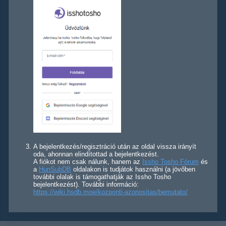
A bejelentkezés/regisztráció után az oldal vissza irányít
oda, ahonnan elindítottad a bejelentkezést.
A fiókot nem csak nálunk, hanem az
Issho Tosho Fórum
és
a
HunSubDB
oldalakon is tudjátok használni (a jövőben
további olalak is támogathatják az Issho Tosho
bejelentkezést). További információ:
https://wiki.hsdb.moe/kozponti-azonositas/bemutato/