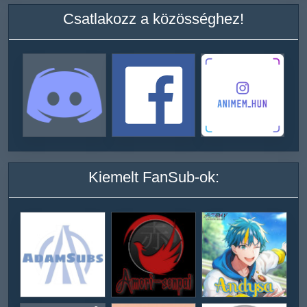
Csatlakozz a közösséghez!
Kiemelt FanSub-ok: