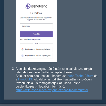
A bejelentkezés/regisztráció után az oldal vissza irányít
oda, ahonnan elindítottad a bejelentkezést.
A fiókot nem csak nálunk, hanem az
Issho Tosho Fórum
és
a
HunSubDB
oldalakon is tudjátok használni (a jövőben
további olalak is támogathatják az Issho Tosho
bejelentkezést). További információ:
https://wiki.hsdb.moe/kozponti-azonositas/bemutato/