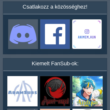
Csatlakozz a közösséghez!
Kiemelt FanSub-ok: