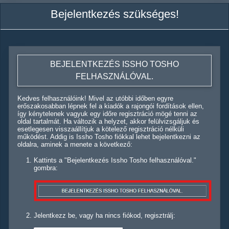
Bejelentkezés szükséges!
BEJELENTKEZÉS ISSHO TOSHO
FELHASZNÁLÓVAL.
Kedves felhasználóink! Mivel az utóbbi időben egyre
erőszakosabban lépnek fel a kiadók a rajongói fordítások ellen,
így kénytelenek vagyuk egy időre regisztráció mögé tenni az
oldal tartalmát. Ha változik a helyzet, akkor felülvizsgáljuk és
esetlegesen visszaállítjuk a kötelező regisztráció nélküli
működést. Addig is Issho Tosho fiókkal lehet bejelentkezni az
oldalra, aminek a menete a következő:
Kattints a "Bejelentkezés Issho Tosho felhasználóval."
gombra:
Jelentkezz be, vagy ha nincs fiókod, regisztrálj: