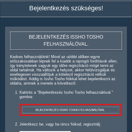
Bejelentkezés szükséges!
BEJELENTKEZÉS ISSHO TOSHO
FELHASZNÁLÓVAL.
Kedves felhasználóink! Mivel az utóbbi időben egyre
erőszakosabban lépnek fel a kiadók a rajongói fordítások ellen,
így kénytelenek vagyuk egy időre regisztráció mögé tenni az
oldal tartalmát. Ha változik a helyzet, akkor felülvizsgáljuk és
esetlegesen visszaállítjuk a kötelező regisztráció nélküli
működést. Addig is Issho Tosho fiókkal lehet bejelentkezni az
oldalra, aminek a menete a következő:
Kattints a "Bejelentkezés Issho Tosho felhasználóval."
gombra:
Jelentkezz be, vagy ha nincs fiókod, regisztrálj: