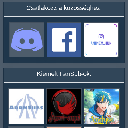
Csatlakozz a közösséghez!
Kiemelt FanSub-ok: