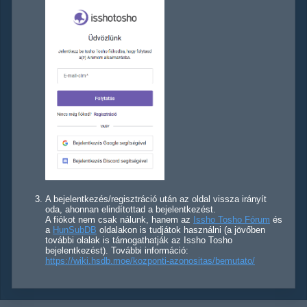
A bejelentkezés/regisztráció után az oldal vissza irányít
oda, ahonnan elindítottad a bejelentkezést.
A fiókot nem csak nálunk, hanem az
Issho Tosho Fórum
és
a
HunSubDB
oldalakon is tudjátok használni (a jövőben
további olalak is támogathatják az Issho Tosho
bejelentkezést). További információ:
https://wiki.hsdb.moe/kozponti-azonositas/bemutato/