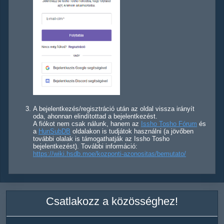
A bejelentkezés/regisztráció után az oldal vissza irányít
oda, ahonnan elindítottad a bejelentkezést.
A fiókot nem csak nálunk, hanem az
Issho Tosho Fórum
és
a
HunSubDB
oldalakon is tudjátok használni (a jövőben
további olalak is támogathatják az Issho Tosho
bejelentkezést). További információ:
https://wiki.hsdb.moe/kozponti-azonositas/bemutato/
Csatlakozz a közösséghez!