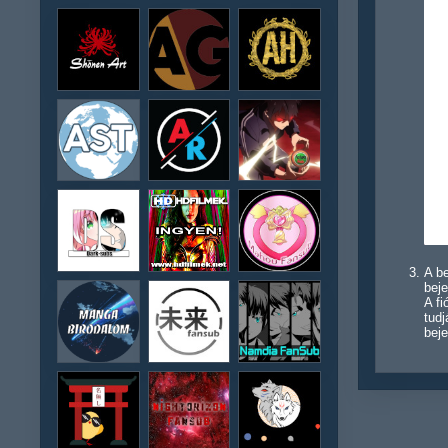
A be
beje
A f
tudj
beje