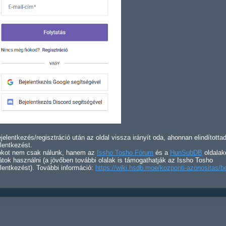
jelentkezés/regisztráció után az oldal vissza irányít oda, ahonnan elindította
lentkezést.
iókot nem csak nálunk, hanem az
Issho Tosho Fórum
és a
HunSubDB
oldalak
átok használni (a jövőben további olalak is támogathatják az Issho Tosho
lentkezést). További információ:
https://wiki.hsdb.moe/kozponti-azonositas/b