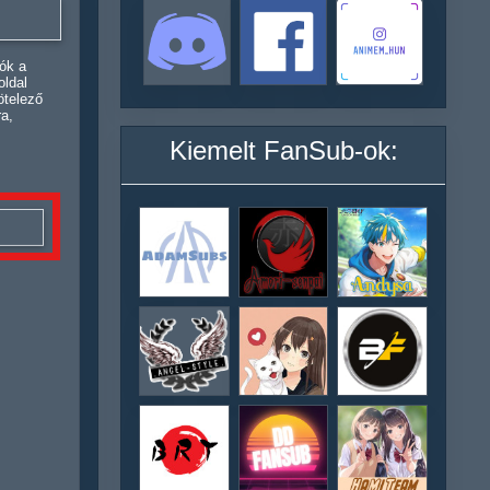
ók a
oldal
ötelező
ra,
Kiemelt FanSub-ok: