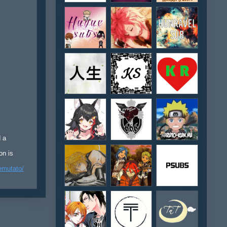
d a
on is
emutato/