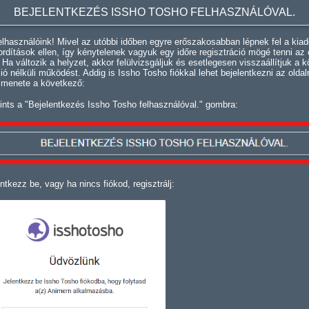
BEJELENTKEZÉS ISSHO TOSHO FELHASZNÁLÓVAL.
lhasználóink! Mivel az utóbbi időben egyre erőszakosabban lépnek fel a kiad
fordítások ellen, így kénytelenek vagyuk egy időre regisztráció mögé tenni az 
. Ha változik a helyzet, akkor felülvizsgáljuk és esetlegesen visszaállítjuk a k
ció nélküli működést. Addig is Issho Tosho fiókkal lehet bejelentkezni az oldal
 menete a következő:
ints a "Bejelentkezés Issho Tosho felhasználóval." gombra:
ntkezz be, vagy ha nincs fiókod, regisztrálj: