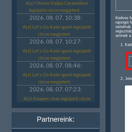
Kedves fe
rajongói 
tartalmát
regisztrá
aminek a
Katt
Jele
Partnereink: