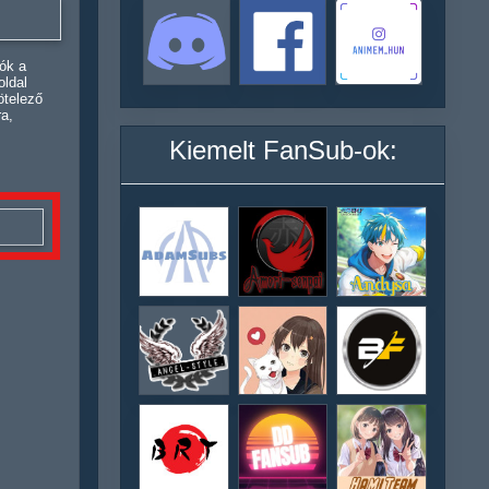
ók a
oldal
ötelező
ra,
Kiemelt FanSub-ok: