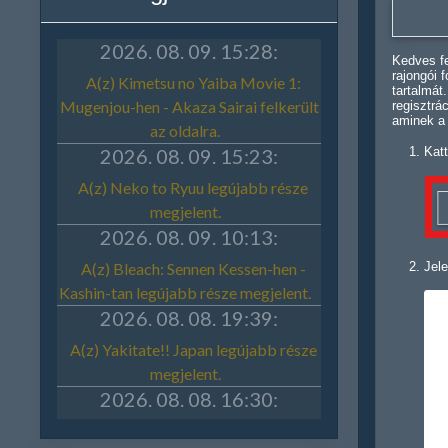
Kedves fe
rajongói 
tartalmát
regisztrá
aminek a
Katt
Jele