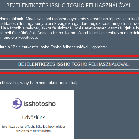
BEJELENTKEZÉS ISSHO TOSHO FELHASZNÁLÓVAL.
lhasználóink! Mivel az utóbbi időben egyre erőszakosabban lépnek fel a kiad
fordítások ellen, így kénytelenek vagyuk egy időre regisztráció mögé tenni az 
. Ha változik a helyzet, akkor felülvizsgáljuk és esetlegesen visszaállítjuk a k
ció nélküli működést. Addig is Issho Tosho fiókkal lehet bejelentkezni az oldal
 menete a következő:
ints a "Bejelentkezés Issho Tosho felhasználóval." gombra:
ntkezz be, vagy ha nincs fiókod, regisztrálj: