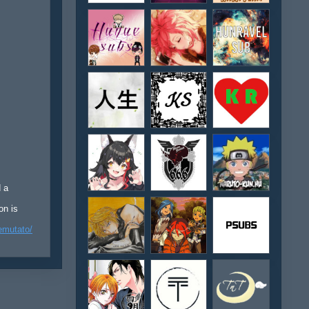
d a
on is
emutato/