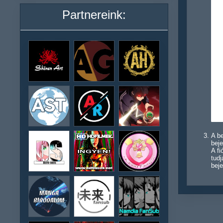
Partnereink:
A be
beje
A f
tudj
beje