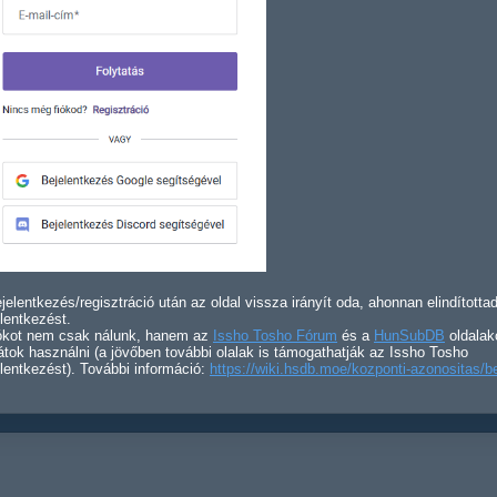
jelentkezés/regisztráció után az oldal vissza irányít oda, ahonnan elindította
lentkezést.
iókot nem csak nálunk, hanem az
Issho Tosho Fórum
és a
HunSubDB
oldalak
átok használni (a jövőben további olalak is támogathatják az Issho Tosho
lentkezést). További információ:
https://wiki.hsdb.moe/kozponti-azonositas/b