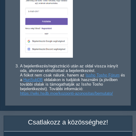
A bejelentkezés/regisztráció után az oldal vissza irányít
oda, ahonnan elindítottad a bejelentkezést.
A fiókot nem csak nálunk, hanem az
Issho Tosho Fórum
és
a
HunSubDB
oldalakon is tudjátok használni (a jövőben
további olalak is támogathatják az Issho Tosho
bejelentkezést). További információ:
https://wiki.hsdb.moe/kozponti-azonositas/bemutato/
Csatlakozz a közösséghez!