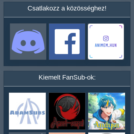
Csatlakozz a közösséghez!
Kiemelt FanSub-ok: