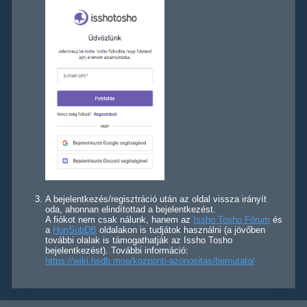
A bejelentkezés/regisztráció után az oldal vissza irányít
oda, ahonnan elindítottad a bejelentkezést.
A fiókot nem csak nálunk, hanem az
Issho Tosho Fórum
és
a
HunSubDB
oldalakon is tudjátok használni (a jövőben
további olalak is támogathatják az Issho Tosho
bejelentkezést). További információ:
https://wiki.hsdb.moe/kozponti-azonositas/bemutato/