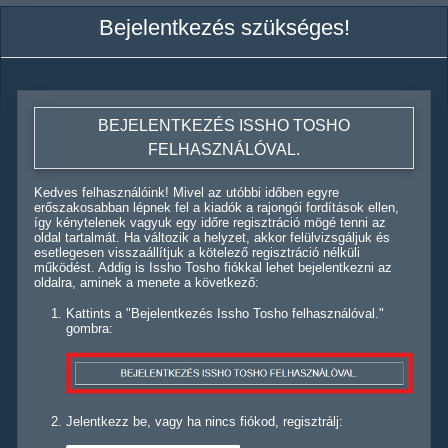
Bejelentkezés szükséges!
BEJELENTKEZÉS ISSHO TOSHO
FELHASZNÁLÓVAL.
Kedves felhasználóink! Mivel az utóbbi időben egyre
erőszakosabban lépnek fel a kiadók a rajongói fordítások ellen,
így kénytelenek vagyuk egy időre regisztráció mögé tenni az
oldal tartalmát. Ha változik a helyzet, akkor felülvizsgáljuk és
esetlegesen visszaállítjuk a kötelező regisztráció nélküli
működést. Addig is Issho Tosho fiókkal lehet bejelentkezni az
oldalra, aminek a menete a következő:
Kattints a "Bejelentkezés Issho Tosho felhasználóval."
gombra:
Jelentkezz be, vagy ha nincs fiókod, regisztrálj: