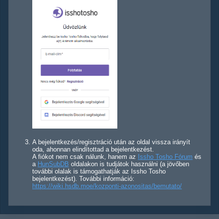
A bejelentkezés/regisztráció után az oldal vissza irányít
oda, ahonnan elindítottad a bejelentkezést.
A fiókot nem csak nálunk, hanem az
Issho Tosho Fórum
és
a
HunSubDB
oldalakon is tudjátok használni (a jövőben
további olalak is támogathatják az Issho Tosho
bejelentkezést). További információ:
https://wiki.hsdb.moe/kozponti-azonositas/bemutato/