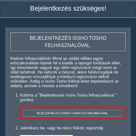
Bejelentkezés szükséges!
BEJELENTKEZÉS ISSHO TOSHO
FELHASZNÁLÓVAL.
Kedves felhasználóink! Mivel az utóbbi időben egyre
erőszakosabban lépnek fel a kiadók a rajongói fordítások ellen,
így kénytelenek vagyuk egy időre regisztráció mögé tenni az
oldal tartalmát. Ha változik a helyzet, akkor felülvizsgáljuk és
esetlegesen visszaállítjuk a kötelező regisztráció nélküli
működést. Addig is Issho Tosho fiókkal lehet bejelentkezni az
oldalra, aminek a menete a következő:
Kattints a "Bejelentkezés Issho Tosho felhasználóval."
gombra:
Jelentkezz be, vagy ha nincs fiókod, regisztrálj: