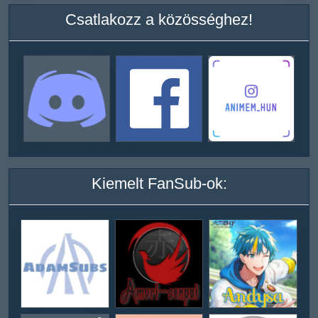
Csatlakozz a közösséghez!
Kiemelt FanSub-ok: