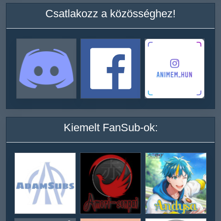
Csatlakozz a közösséghez!
Kiemelt FanSub-ok: