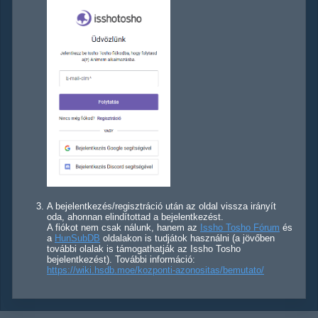
A bejelentkezés/regisztráció után az oldal vissza irányít
oda, ahonnan elindítottad a bejelentkezést.
A fiókot nem csak nálunk, hanem az
Issho Tosho Fórum
és
a
HunSubDB
oldalakon is tudjátok használni (a jövőben
további olalak is támogathatják az Issho Tosho
bejelentkezést). További információ:
https://wiki.hsdb.moe/kozponti-azonositas/bemutato/