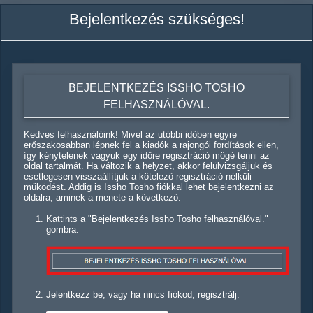
Bejelentkezés szükséges!
BEJELENTKEZÉS ISSHO TOSHO
FELHASZNÁLÓVAL.
Kedves felhasználóink! Mivel az utóbbi időben egyre
erőszakosabban lépnek fel a kiadók a rajongói fordítások ellen,
így kénytelenek vagyuk egy időre regisztráció mögé tenni az
oldal tartalmát. Ha változik a helyzet, akkor felülvizsgáljuk és
esetlegesen visszaállítjuk a kötelező regisztráció nélküli
működést. Addig is Issho Tosho fiókkal lehet bejelentkezni az
oldalra, aminek a menete a következő:
Kattints a "Bejelentkezés Issho Tosho felhasználóval."
gombra:
Jelentkezz be, vagy ha nincs fiókod, regisztrálj: