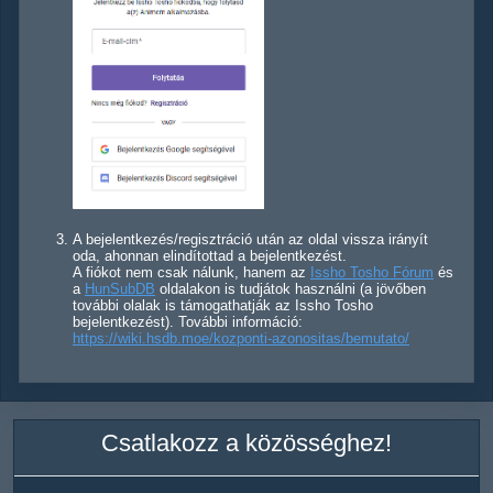
A bejelentkezés/regisztráció után az oldal vissza irányít
oda, ahonnan elindítottad a bejelentkezést.
A fiókot nem csak nálunk, hanem az
Issho Tosho Fórum
és
a
HunSubDB
oldalakon is tudjátok használni (a jövőben
további olalak is támogathatják az Issho Tosho
bejelentkezést). További információ:
https://wiki.hsdb.moe/kozponti-azonositas/bemutato/
Csatlakozz a közösséghez!