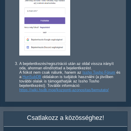
A bejelentkezés/regisztráció után az oldal vissza irányít
oda, ahonnan elindítottad a bejelentkezést.
A fiókot nem csak nálunk, hanem az
Issho Tosho Fórum
és
a
HunSubDB
oldalakon is tudjátok használni (a jövőben
további olalak is támogathatják az Issho Tosho
bejelentkezést). További információ:
https://wiki.hsdb.moe/kozponti-azonositas/bemutato/
Csatlakozz a közösséghez!