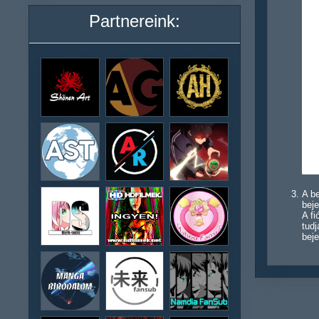
Partnereink:
A be
beje
A f
tudj
beje