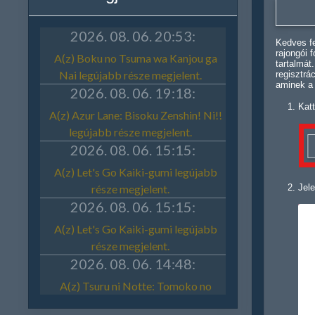
Kedves fe
rajongói 
tartalmát
regisztrá
aminek a
Katt
Jele