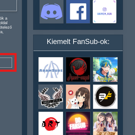
ók a
oldal
ötelező
ra,
Kiemelt FanSub-ok: