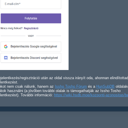
jelentkezés/regisztráció után az oldal vissza irányít oda, ahonnan elindította
lentkezést.
iókot nem csak nálunk, hanem az
Issho Tosho Fórum
és a
HunSubDB
oldalak
átok használni (a jövőben további olalak is támogathatják az Issho Tosho
lentkezést). További információ:
https://wiki.hsdb.moe/kozponti-azonositas/b