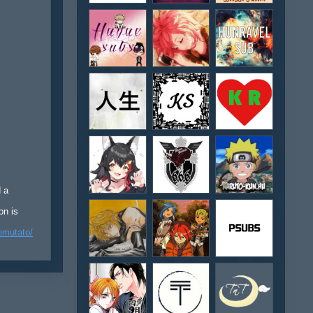
d a
on is
emutato/