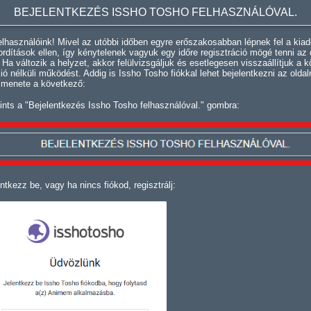
BEJELENTKEZÉS ISSHO TOSHO FELHASZNÁLÓVAL.
lhasználóink! Mivel az utóbbi időben egyre erőszakosabban lépnek fel a kiad
fordítások ellen, így kénytelenek vagyuk egy időre regisztráció mögé tenni az 
. Ha változik a helyzet, akkor felülvizsgáljuk és esetlegesen visszaállítjuk a k
ció nélküli működést. Addig is Issho Tosho fiókkal lehet bejelentkezni az oldal
 menete a következő:
ints a "Bejelentkezés Issho Tosho felhasználóval." gombra:
ntkezz be, vagy ha nincs fiókod, regisztrálj: