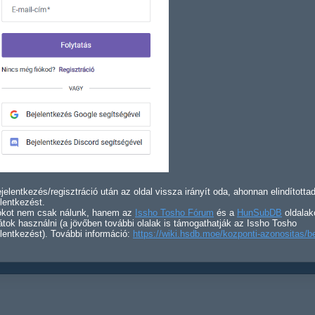
jelentkezés/regisztráció után az oldal vissza irányít oda, ahonnan elindította
lentkezést.
iókot nem csak nálunk, hanem az
Issho Tosho Fórum
és a
HunSubDB
oldalak
átok használni (a jövőben további olalak is támogathatják az Issho Tosho
lentkezést). További információ:
https://wiki.hsdb.moe/kozponti-azonositas/b