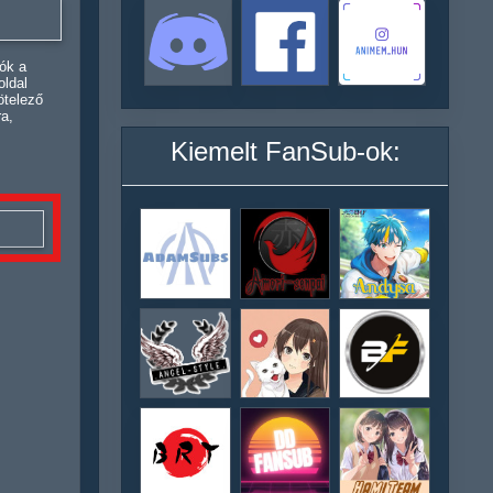
ók a
oldal
ötelező
ra,
Kiemelt FanSub-ok: