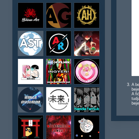
A be
beje
A f
tudj
beje