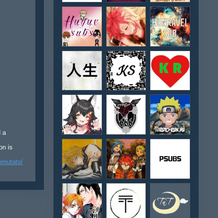
d a
on is
emutato/