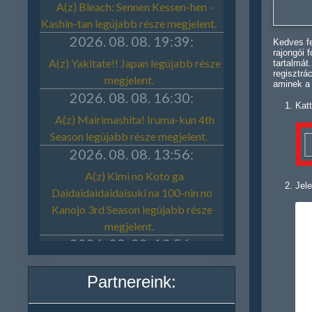
Kedves fe
rajongói 
tartalmát
regisztrá
aminek a
Katt
Jele
Partnereink: