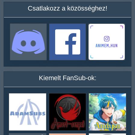
Csatlakozz a közösséghez!
Kiemelt FanSub-ok: