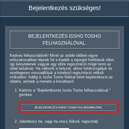
Bejelentkezés szükséges!
BEJELENTKEZÉS ISSHO TOSHO
FELHASZNÁLÓVAL.
Kedves felhasználóink! Mivel az utóbbi időben egyre
erőszakosabban lépnek fel a kiadók a rajongói fordítások ellen,
így kénytelenek vagyuk egy időre regisztráció mögé tenni az
oldal tartalmát. Ha változik a helyzet, akkor felülvizsgáljuk és
esetlegesen visszaállítjuk a kötelező regisztráció nélküli
működést. Addig is Issho Tosho fiókkal lehet bejelentkezni az
oldalra, aminek a menete a következő:
Kattints a "Bejelentkezés Issho Tosho felhasználóval."
gombra:
Jelentkezz be, vagy ha nincs fiókod, regisztrálj: