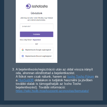
A bejelentkezés/regisztráció után az oldal vissza irányít
oda, ahonnan elindítottad a bejelentkezést.
A fiókot nem csak nálunk, hanem az
Issho Tosho Fórum
és
a
HunSubDB
oldalakon is tudjátok használni (a jövőben
további olalak is támogathatják az Issho Tosho
bejelentkezést). További információ:
https://wiki.hsdb.moe/kozponti-azonositas/bemutato/