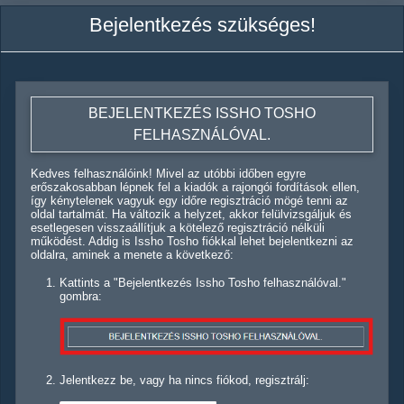
Bejelentkezés szükséges!
BEJELENTKEZÉS ISSHO TOSHO
FELHASZNÁLÓVAL.
Kedves felhasználóink! Mivel az utóbbi időben egyre
erőszakosabban lépnek fel a kiadók a rajongói fordítások ellen,
így kénytelenek vagyuk egy időre regisztráció mögé tenni az
oldal tartalmát. Ha változik a helyzet, akkor felülvizsgáljuk és
esetlegesen visszaállítjuk a kötelező regisztráció nélküli
működést. Addig is Issho Tosho fiókkal lehet bejelentkezni az
oldalra, aminek a menete a következő:
Kattints a "Bejelentkezés Issho Tosho felhasználóval."
gombra:
Jelentkezz be, vagy ha nincs fiókod, regisztrálj: