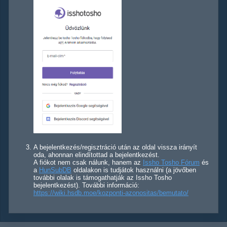
A bejelentkezés/regisztráció után az oldal vissza irányít
oda, ahonnan elindítottad a bejelentkezést.
A fiókot nem csak nálunk, hanem az
Issho Tosho Fórum
és
a
HunSubDB
oldalakon is tudjátok használni (a jövőben
további olalak is támogathatják az Issho Tosho
bejelentkezést). További információ:
https://wiki.hsdb.moe/kozponti-azonositas/bemutato/