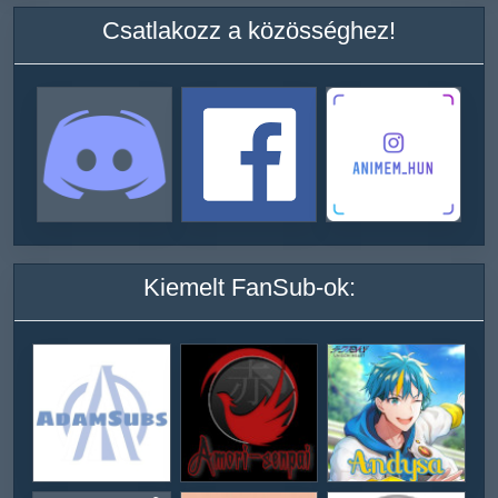
Csatlakozz a közösséghez!
Kiemelt FanSub-ok: