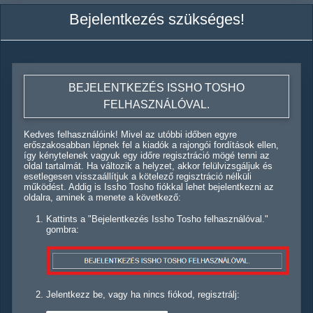
Bejelentkezés szükséges!
BEJELENTKEZÉS ISSHO TOSHO
FELHASZNÁLÓVAL.
Kedves felhasználóink! Mivel az utóbbi időben egyre
erőszakosabban lépnek fel a kiadók a rajongói fordítások ellen,
így kénytelenek vagyuk egy időre regisztráció mögé tenni az
oldal tartalmát. Ha változik a helyzet, akkor felülvizsgáljuk és
esetlegesen visszaállítjuk a kötelező regisztráció nélküli
működést. Addig is Issho Tosho fiókkal lehet bejelentkezni az
oldalra, aminek a menete a következő:
Kattints a "Bejelentkezés Issho Tosho felhasználóval."
gombra:
Jelentkezz be, vagy ha nincs fiókod, regisztrálj: