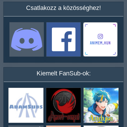
Csatlakozz a közösséghez!
Kiemelt FanSub-ok: