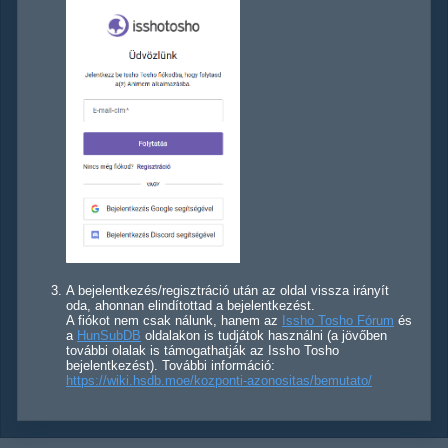
A bejelentkezés/regisztráció után az oldal vissza irányít
oda, ahonnan elindítottad a bejelentkezést.
A fiókot nem csak nálunk, hanem az
Issho Tosho Fórum
és
a
HunSubDB
oldalakon is tudjátok használni (a jövőben
további olalak is támogathatják az Issho Tosho
bejelentkezést). További információ:
https://wiki.hsdb.moe/kozponti-azonositas/bemutato/