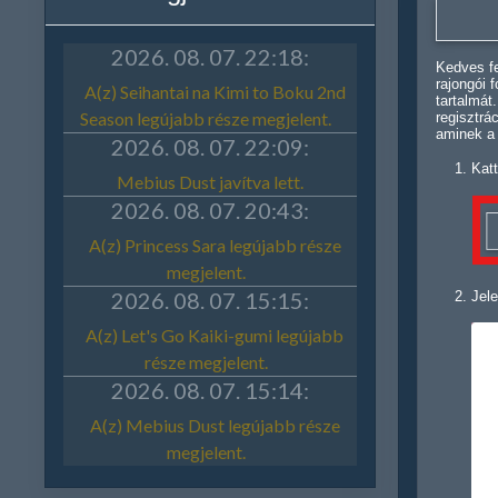
Kedves fe
rajongói 
tartalmát
regisztrá
aminek a
Katt
Jele