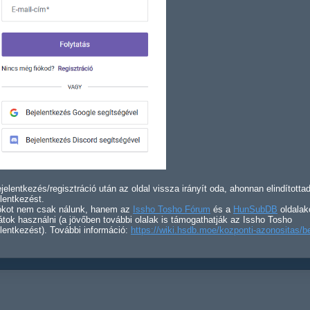
jelentkezés/regisztráció után az oldal vissza irányít oda, ahonnan elindította
lentkezést.
iókot nem csak nálunk, hanem az
Issho Tosho Fórum
és a
HunSubDB
oldalak
átok használni (a jövőben további olalak is támogathatják az Issho Tosho
lentkezést). További információ:
https://wiki.hsdb.moe/kozponti-azonositas/b