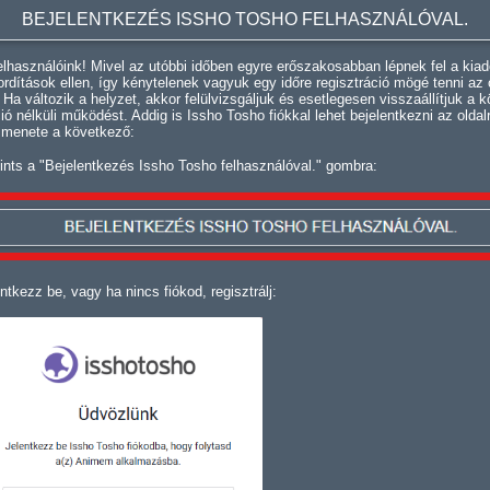
BEJELENTKEZÉS ISSHO TOSHO FELHASZNÁLÓVAL.
lhasználóink! Mivel az utóbbi időben egyre erőszakosabban lépnek fel a kiad
fordítások ellen, így kénytelenek vagyuk egy időre regisztráció mögé tenni az 
. Ha változik a helyzet, akkor felülvizsgáljuk és esetlegesen visszaállítjuk a k
ció nélküli működést. Addig is Issho Tosho fiókkal lehet bejelentkezni az oldal
 menete a következő:
ints a "Bejelentkezés Issho Tosho felhasználóval." gombra:
ntkezz be, vagy ha nincs fiókod, regisztrálj: