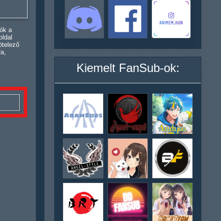
ók a
oldal
ötelező
ra,
Kiemelt FanSub-ok: