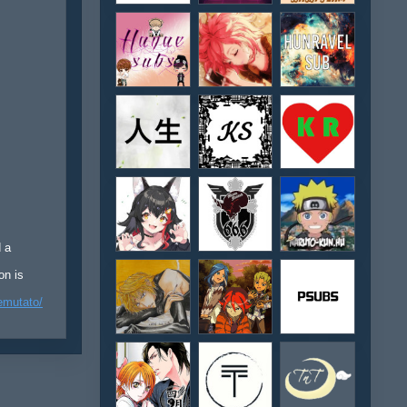
d a
on is
emutato/