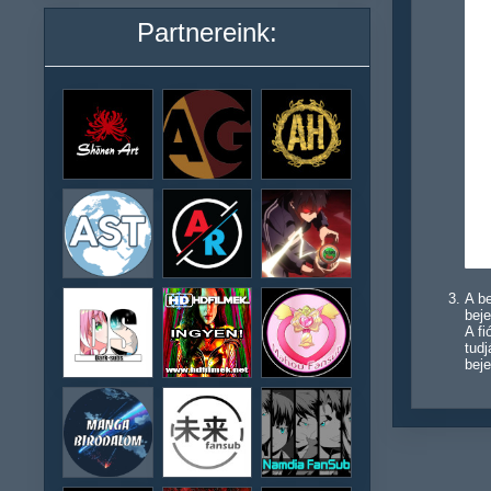
Partnereink:
A be
beje
A f
tudj
beje