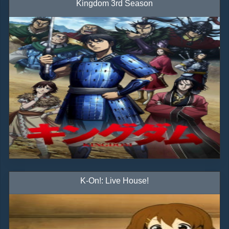
Kingdom 3rd Season
K-On!: Live House!