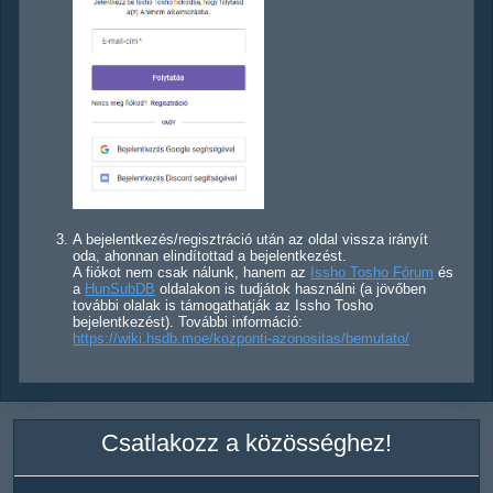
A bejelentkezés/regisztráció után az oldal vissza irányít
oda, ahonnan elindítottad a bejelentkezést.
A fiókot nem csak nálunk, hanem az
Issho Tosho Fórum
és
a
HunSubDB
oldalakon is tudjátok használni (a jövőben
további olalak is támogathatják az Issho Tosho
bejelentkezést). További információ:
https://wiki.hsdb.moe/kozponti-azonositas/bemutato/
Csatlakozz a közösséghez!