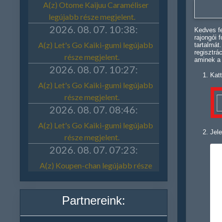
Kedves fe
rajongói 
tartalmát
regisztrá
aminek a
Katt
Jele
Partnereink: