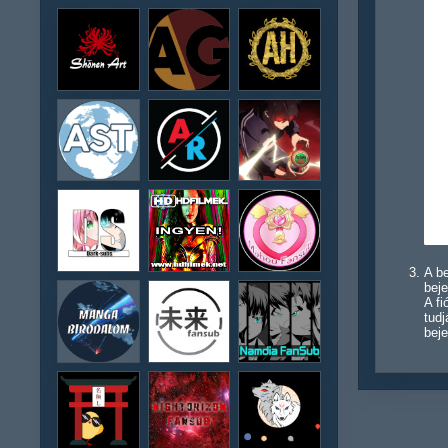
A be
beje
A f
tudj
beje