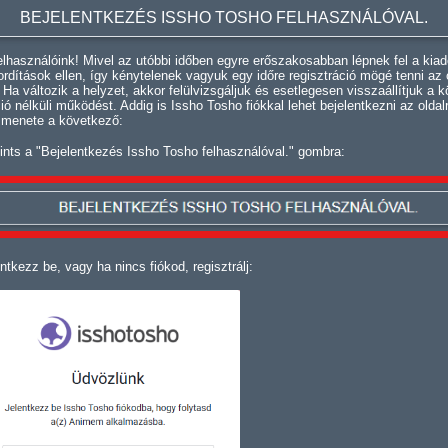
BEJELENTKEZÉS ISSHO TOSHO FELHASZNÁLÓVAL.
lhasználóink! Mivel az utóbbi időben egyre erőszakosabban lépnek fel a kiad
fordítások ellen, így kénytelenek vagyuk egy időre regisztráció mögé tenni az 
. Ha változik a helyzet, akkor felülvizsgáljuk és esetlegesen visszaállítjuk a k
ció nélküli működést. Addig is Issho Tosho fiókkal lehet bejelentkezni az oldal
 menete a következő:
ints a "Bejelentkezés Issho Tosho felhasználóval." gombra:
ntkezz be, vagy ha nincs fiókod, regisztrálj: