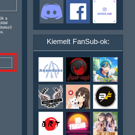
ók a
oldal
ötelező
ra,
Kiemelt FanSub-ok: