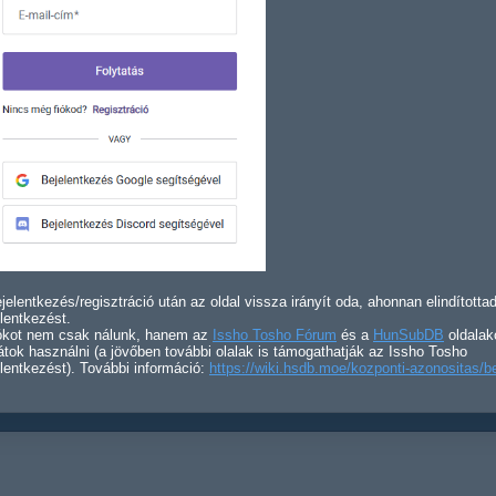
jelentkezés/regisztráció után az oldal vissza irányít oda, ahonnan elindította
lentkezést.
iókot nem csak nálunk, hanem az
Issho Tosho Fórum
és a
HunSubDB
oldalak
átok használni (a jövőben további olalak is támogathatják az Issho Tosho
lentkezést). További információ:
https://wiki.hsdb.moe/kozponti-azonositas/b