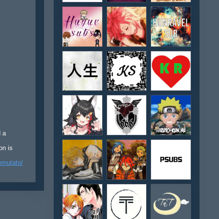
d a
on is
emutato/