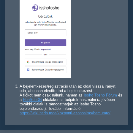
A bejelentkezés/regisztráció után az oldal vissza irányít
oda, ahonnan elindítottad a bejelentkezést.
A fiókot nem csak nálunk, hanem az
Issho Tosho Fórum
és
a
HunSubDB
oldalakon is tudjátok használni (a jövőben
további olalak is támogathatják az Issho Tosho
bejelentkezést). További információ:
https://wiki.hsdb.moe/kozponti-azonositas/bemutato/