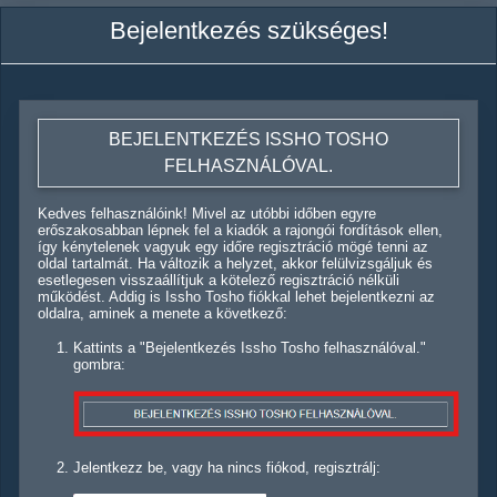
Bejelentkezés szükséges!
BEJELENTKEZÉS ISSHO TOSHO
FELHASZNÁLÓVAL.
Kedves felhasználóink! Mivel az utóbbi időben egyre
erőszakosabban lépnek fel a kiadók a rajongói fordítások ellen,
így kénytelenek vagyuk egy időre regisztráció mögé tenni az
oldal tartalmát. Ha változik a helyzet, akkor felülvizsgáljuk és
esetlegesen visszaállítjuk a kötelező regisztráció nélküli
működést. Addig is Issho Tosho fiókkal lehet bejelentkezni az
oldalra, aminek a menete a következő:
Kattints a "Bejelentkezés Issho Tosho felhasználóval."
gombra:
Jelentkezz be, vagy ha nincs fiókod, regisztrálj: