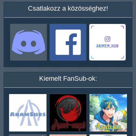
Csatlakozz a közösséghez!
Kiemelt FanSub-ok: