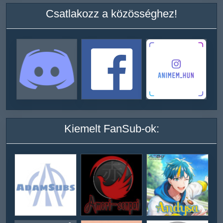
Csatlakozz a közösséghez!
Kiemelt FanSub-ok: