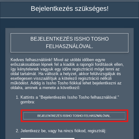
Bejelentkezés szükséges!
BEJELENTKEZÉS ISSHO TOSHO
FELHASZNÁLÓVAL.
Kedves felhasználóink! Mivel az utóbbi időben egyre
erőszakosabban lépnek fel a kiadók a rajongói fordítások ellen,
így kénytelenek vagyuk egy időre regisztráció mögé tenni az
oldal tartalmát. Ha változik a helyzet, akkor felülvizsgáljuk és
esetlegesen visszaállítjuk a kötelező regisztráció nélküli
működést. Addig is Issho Tosho fiókkal lehet bejelentkezni az
oldalra, aminek a menete a következő:
Kattints a "Bejelentkezés Issho Tosho felhasználóval."
gombra:
Jelentkezz be, vagy ha nincs fiókod, regisztrálj: