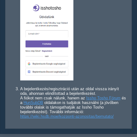
A bejelentkezés/regisztráció után az oldal vissza irányít
oda, ahonnan elindítottad a bejelentkezést.
A fiókot nem csak nálunk, hanem az
Issho Tosho Fórum
és
a
HunSubDB
oldalakon is tudjátok használni (a jövőben
további olalak is támogathatják az Issho Tosho
bejelentkezést). További információ:
https://wiki.hsdb.moe/kozponti-azonositas/bemutato/