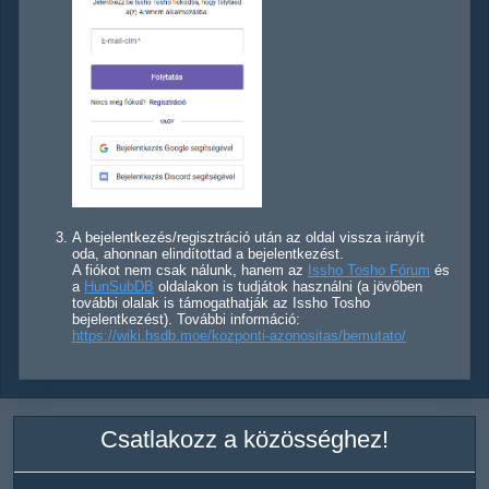
A bejelentkezés/regisztráció után az oldal vissza irányít
oda, ahonnan elindítottad a bejelentkezést.
A fiókot nem csak nálunk, hanem az
Issho Tosho Fórum
és
a
HunSubDB
oldalakon is tudjátok használni (a jövőben
további olalak is támogathatják az Issho Tosho
bejelentkezést). További információ:
https://wiki.hsdb.moe/kozponti-azonositas/bemutato/
Csatlakozz a közösséghez!