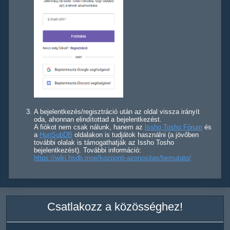
A bejelentkezés/regisztráció után az oldal vissza irányít
oda, ahonnan elindítottad a bejelentkezést.
A fiókot nem csak nálunk, hanem az
Issho Tosho Fórum
és
a
HunSubDB
oldalakon is tudjátok használni (a jövőben
további olalak is támogathatják az Issho Tosho
bejelentkezést). További információ:
https://wiki.hsdb.moe/kozponti-azonositas/bemutato/
Csatlakozz a közösséghez!