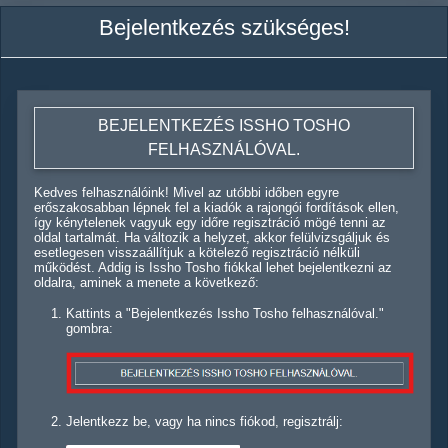
Bejelentkezés szükséges!
BEJELENTKEZÉS ISSHO TOSHO
FELHASZNÁLÓVAL.
Kedves felhasználóink! Mivel az utóbbi időben egyre
erőszakosabban lépnek fel a kiadók a rajongói fordítások ellen,
így kénytelenek vagyuk egy időre regisztráció mögé tenni az
oldal tartalmát. Ha változik a helyzet, akkor felülvizsgáljuk és
esetlegesen visszaállítjuk a kötelező regisztráció nélküli
működést. Addig is Issho Tosho fiókkal lehet bejelentkezni az
oldalra, aminek a menete a következő:
Kattints a "Bejelentkezés Issho Tosho felhasználóval."
gombra:
Jelentkezz be, vagy ha nincs fiókod, regisztrálj: