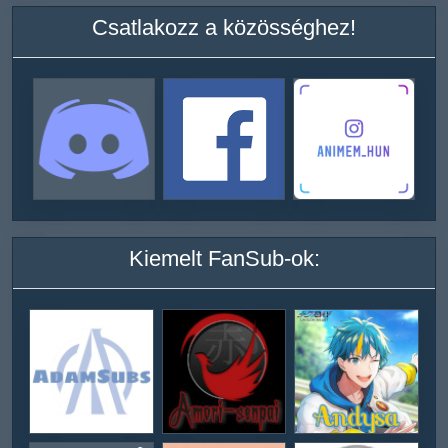
Csatlakozz a közösséghez!
Kiemelt FanSub-ok: