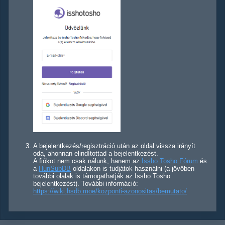
A bejelentkezés/regisztráció után az oldal vissza irányít
oda, ahonnan elindítottad a bejelentkezést.
A fiókot nem csak nálunk, hanem az
Issho Tosho Fórum
és
a
HunSubDB
oldalakon is tudjátok használni (a jövőben
további olalak is támogathatják az Issho Tosho
bejelentkezést). További információ:
https://wiki.hsdb.moe/kozponti-azonositas/bemutato/