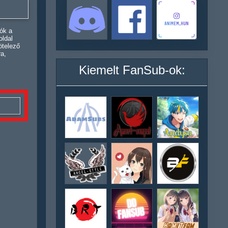
ók a
oldal
ötelező
ra,
Kiemelt FanSub-ok: