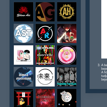
A be
beje
A f
tudj
beje