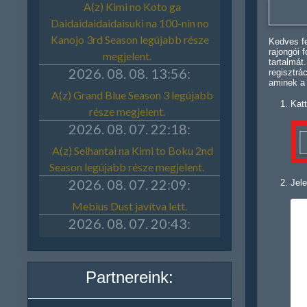
Kedves fe
rajongói 
tartalmát
regisztrá
aminek a
Katt
Jele
Partnereink: