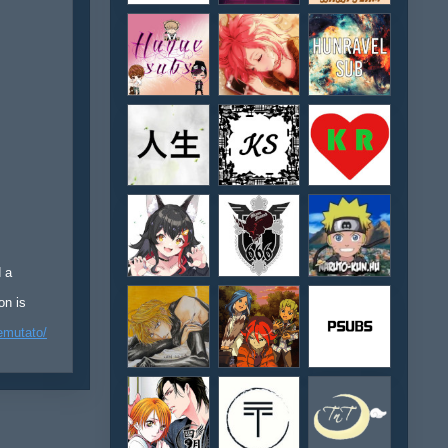
d a
on is
emutato/