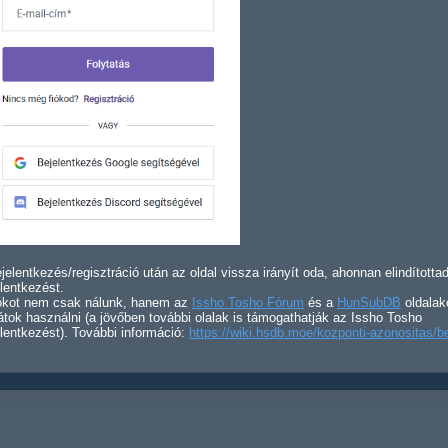
jelentkezés/regisztráció után az oldal vissza irányít oda, ahonnan elindította
lentkezést.
iókot nem csak nálunk, hanem az
Issho Tosho Fórum
és a
HunSubDB
oldalak
átok használni (a jövőben további olalak is támogathatják az Issho Tosho
lentkezést). További információ:
https://wiki.hsdb.moe/kozponti-azonositas/b