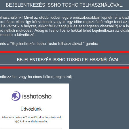
BEJELENTKEZÉS ISSHO TOSHO FELHASZNÁLÓVAL.
lhasználóink! Mivel az utóbbi időben egyre erőszakosabban lépnek fel a kiad
fordítások ellen, így kénytelenek vagyuk egy időre regisztráció mögé tenni az 
. Ha változik a helyzet, akkor felülvizsgáljuk és esetlegesen visszaállítjuk a k
ció nélküli működést. Addig is Issho Tosho fiókkal lehet bejelentkezni az oldal
 menete a következő:
ints a "Bejelentkezés Issho Tosho felhasználóval." gombra:
ntkezz be, vagy ha nincs fiókod, regisztrálj: