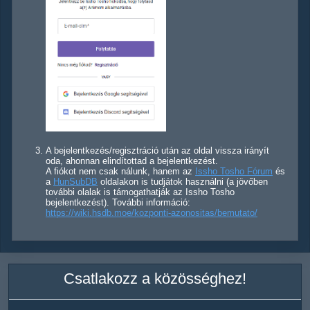
A bejelentkezés/regisztráció után az oldal vissza irányít
oda, ahonnan elindítottad a bejelentkezést.
A fiókot nem csak nálunk, hanem az
Issho Tosho Fórum
és
a
HunSubDB
oldalakon is tudjátok használni (a jövőben
további olalak is támogathatják az Issho Tosho
bejelentkezést). További információ:
https://wiki.hsdb.moe/kozponti-azonositas/bemutato/
Csatlakozz a közösséghez!