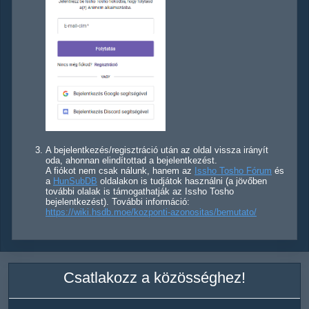
A bejelentkezés/regisztráció után az oldal vissza irányít
oda, ahonnan elindítottad a bejelentkezést.
A fiókot nem csak nálunk, hanem az
Issho Tosho Fórum
és
a
HunSubDB
oldalakon is tudjátok használni (a jövőben
további olalak is támogathatják az Issho Tosho
bejelentkezést). További információ:
https://wiki.hsdb.moe/kozponti-azonositas/bemutato/
Csatlakozz a közösséghez!