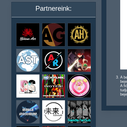
Partnereink:
A be
beje
A f
tudj
beje