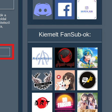
ók a
oldal
ötelező
ra,
Kiemelt FanSub-ok: