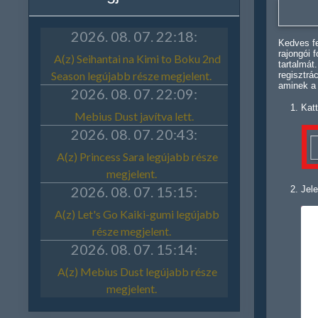
Kedves fe
rajongói 
tartalmát
regisztrá
aminek a
Katt
Jele