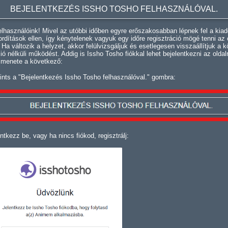
BEJELENTKEZÉS ISSHO TOSHO FELHASZNÁLÓVAL.
lhasználóink! Mivel az utóbbi időben egyre erőszakosabban lépnek fel a kiad
fordítások ellen, így kénytelenek vagyuk egy időre regisztráció mögé tenni az 
. Ha változik a helyzet, akkor felülvizsgáljuk és esetlegesen visszaállítjuk a k
ció nélküli működést. Addig is Issho Tosho fiókkal lehet bejelentkezni az oldal
 menete a következő:
ints a "Bejelentkezés Issho Tosho felhasználóval." gombra:
ntkezz be, vagy ha nincs fiókod, regisztrálj: