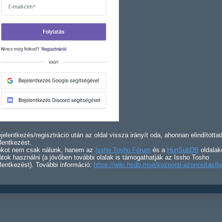
jelentkezés/regisztráció után az oldal vissza irányít oda, ahonnan elindította
lentkezést.
iókot nem csak nálunk, hanem az
Issho Tosho Fórum
és a
HunSubDB
oldalak
átok használni (a jövőben további olalak is támogathatják az Issho Tosho
lentkezést). További információ:
https://wiki.hsdb.moe/kozponti-azonositas/b