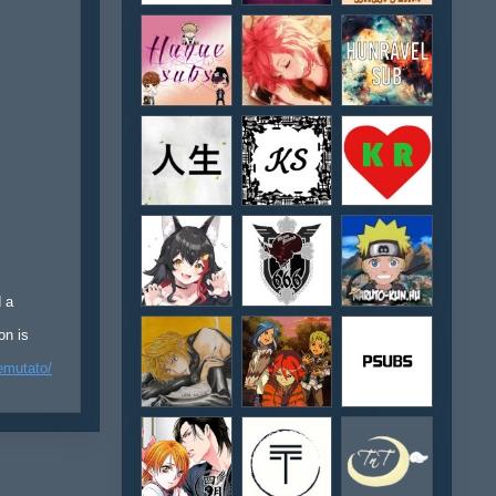
d a
on is
emutato/