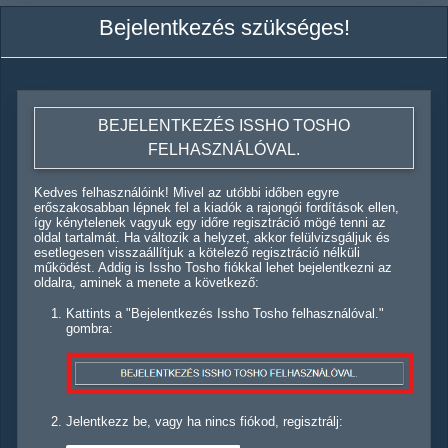
Bejelentkezés szükséges!
BEJELENTKEZÉS ISSHO TOSHO
FELHASZNÁLÓVAL.
Kedves felhasználóink! Mivel az utóbbi időben egyre
erőszakosabban lépnek fel a kiadók a rajongói fordítások ellen,
így kénytelenek vagyuk egy időre regisztráció mögé tenni az
oldal tartalmát. Ha változik a helyzet, akkor felülvizsgáljuk és
esetlegesen visszaállítjuk a kötelező regisztráció nélküli
működést. Addig is Issho Tosho fiókkal lehet bejelentkezni az
oldalra, aminek a menete a következő:
Kattints a "Bejelentkezés Issho Tosho felhasználóval."
gombra:
Jelentkezz be, vagy ha nincs fiókod, regisztrálj: