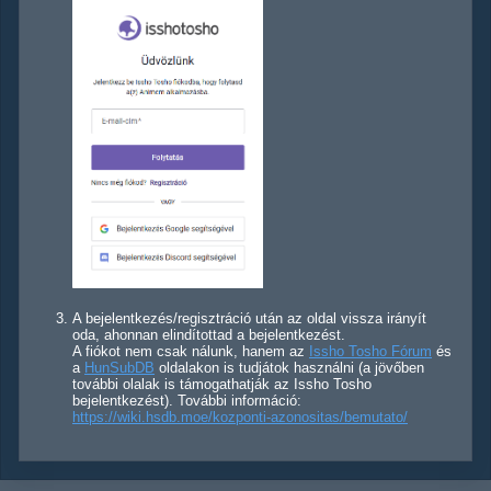
A bejelentkezés/regisztráció után az oldal vissza irányít
oda, ahonnan elindítottad a bejelentkezést.
A fiókot nem csak nálunk, hanem az
Issho Tosho Fórum
és
a
HunSubDB
oldalakon is tudjátok használni (a jövőben
további olalak is támogathatják az Issho Tosho
bejelentkezést). További információ:
https://wiki.hsdb.moe/kozponti-azonositas/bemutato/