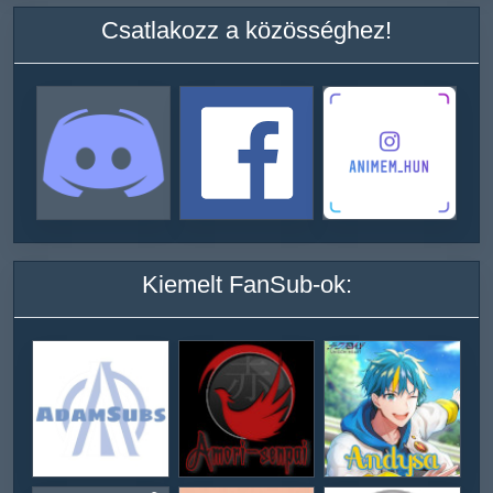
Csatlakozz a közösséghez!
Kiemelt FanSub-ok: