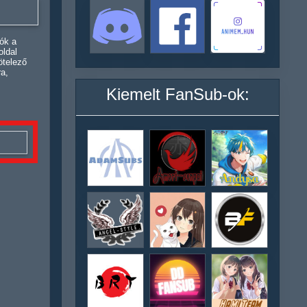
ók a
oldal
ötelező
ra,
Kiemelt FanSub-ok: