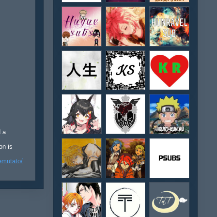
d a
on is
emutato/