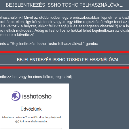
BEJELENTKEZÉS ISSHO TOSHO FELHASZNÁLÓVAL.
lhasználóink! Mivel az utóbbi időben egyre erőszakosabban lépnek fel a kiad
fordítások ellen, így kénytelenek vagyuk egy időre regisztráció mögé tenni az 
. Ha változik a helyzet, akkor felülvizsgáljuk és esetlegesen visszaállítjuk a k
ció nélküli működést. Addig is Issho Tosho fiókkal lehet bejelentkezni az oldal
 menete a következő:
ints a "Bejelentkezés Issho Tosho felhasználóval." gombra:
ntkezz be, vagy ha nincs fiókod, regisztrálj: