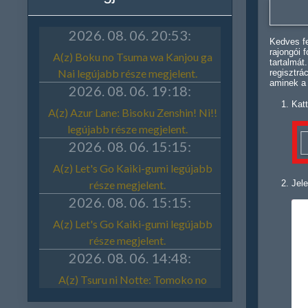
Kedves fe
rajongói 
tartalmát
regisztrá
aminek a
Katt
Jele