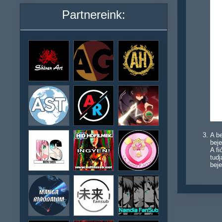
Partnereink:
A be
beje
A f
tudj
beje