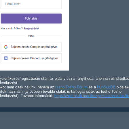
jelentkezés/regisztráció után az oldal vissza irányít oda, ahonnan elindította
lentkezést.
iókot nem csak nálunk, hanem az
Issho Tosho Fórum
és a
HunSubDB
oldalak
átok használni (a jövőben további olalak is támogathatják az Issho Tosho
lentkezést). További információ:
https://wiki.hsdb.moe/kozponti-azonositas/b