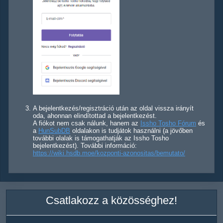
A bejelentkezés/regisztráció után az oldal vissza irányít
oda, ahonnan elindítottad a bejelentkezést.
A fiókot nem csak nálunk, hanem az
Issho Tosho Fórum
és
a
HunSubDB
oldalakon is tudjátok használni (a jövőben
további olalak is támogathatják az Issho Tosho
bejelentkezést). További információ:
https://wiki.hsdb.moe/kozponti-azonositas/bemutato/
Csatlakozz a közösséghez!