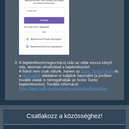
A bejelentkezés/regisztráció után az oldal vissza irányít
oda, ahonnan elindítottad a bejelentkezést.
A fiókot nem csak nálunk, hanem az
Issho Tosho Fórum
és
a
HunSubDB
oldalakon is tudjátok használni (a jövőben
további olalak is támogathatják az Issho Tosho
bejelentkezést). További információ:
https://wiki.hsdb.moe/kozponti-azonositas/bemutato/
Csatlakozz a közösséghez!