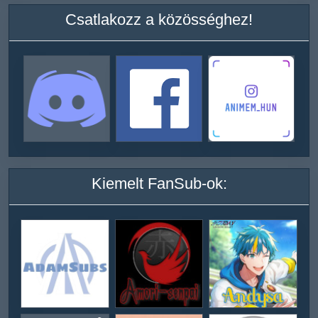
Csatlakozz a közösséghez!
Kiemelt FanSub-ok: