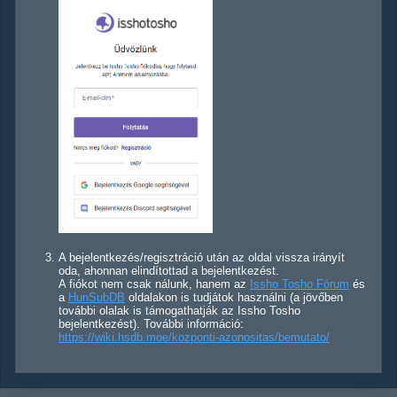
A bejelentkezés/regisztráció után az oldal vissza irányít
oda, ahonnan elindítottad a bejelentkezést.
A fiókot nem csak nálunk, hanem az
Issho Tosho Fórum
és
a
HunSubDB
oldalakon is tudjátok használni (a jövőben
további olalak is támogathatják az Issho Tosho
bejelentkezést). További információ:
https://wiki.hsdb.moe/kozponti-azonositas/bemutato/