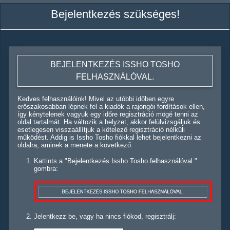
Bejelentkezés szükséges!
BEJELENTKEZÉS ISSHO TOSHO
FELHASZNÁLÓVAL.
Kedves felhasználóink! Mivel az utóbbi időben egyre
erőszakosabban lépnek fel a kiadók a rajongói fordítások ellen,
így kénytelenek vagyuk egy időre regisztráció mögé tenni az
oldal tartalmát. Ha változik a helyzet, akkor felülvizsgáljuk és
esetlegesen visszaállítjuk a kötelező regisztráció nélküli
működést. Addig is Issho Tosho fiókkal lehet bejelentkezni az
oldalra, aminek a menete a következő:
Kattints a "Bejelentkezés Issho Tosho felhasználóval."
gombra:
Jelentkezz be, vagy ha nincs fiókod, regisztrálj: