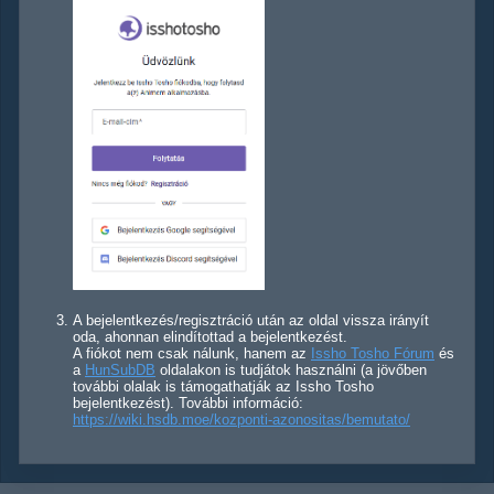
A bejelentkezés/regisztráció után az oldal vissza irányít
oda, ahonnan elindítottad a bejelentkezést.
A fiókot nem csak nálunk, hanem az
Issho Tosho Fórum
és
a
HunSubDB
oldalakon is tudjátok használni (a jövőben
további olalak is támogathatják az Issho Tosho
bejelentkezést). További információ:
https://wiki.hsdb.moe/kozponti-azonositas/bemutato/