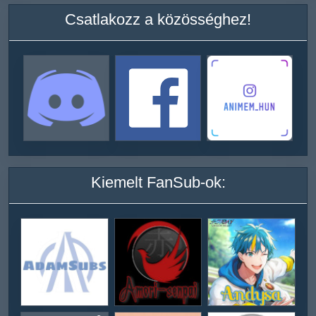
Csatlakozz a közösséghez!
Kiemelt FanSub-ok: