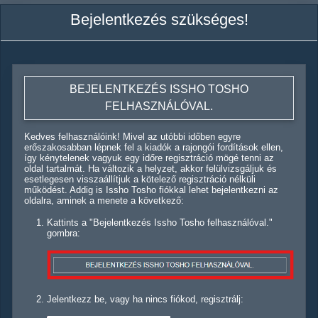
Bejelentkezés szükséges!
BEJELENTKEZÉS ISSHO TOSHO
FELHASZNÁLÓVAL.
Kedves felhasználóink! Mivel az utóbbi időben egyre
erőszakosabban lépnek fel a kiadók a rajongói fordítások ellen,
így kénytelenek vagyuk egy időre regisztráció mögé tenni az
oldal tartalmát. Ha változik a helyzet, akkor felülvizsgáljuk és
esetlegesen visszaállítjuk a kötelező regisztráció nélküli
működést. Addig is Issho Tosho fiókkal lehet bejelentkezni az
oldalra, aminek a menete a következő:
Kattints a "Bejelentkezés Issho Tosho felhasználóval."
gombra:
Jelentkezz be, vagy ha nincs fiókod, regisztrálj: