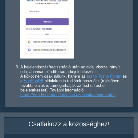
A bejelentkezés/regisztráció után az oldal vissza irányít
oda, ahonnan elindítottad a bejelentkezést.
A fiókot nem csak nálunk, hanem az
Issho Tosho Fórum
és
a
HunSubDB
oldalakon is tudjátok használni (a jövőben
további olalak is támogathatják az Issho Tosho
bejelentkezést). További információ:
https://wiki.hsdb.moe/kozponti-azonositas/bemutato/
Csatlakozz a közösséghez!