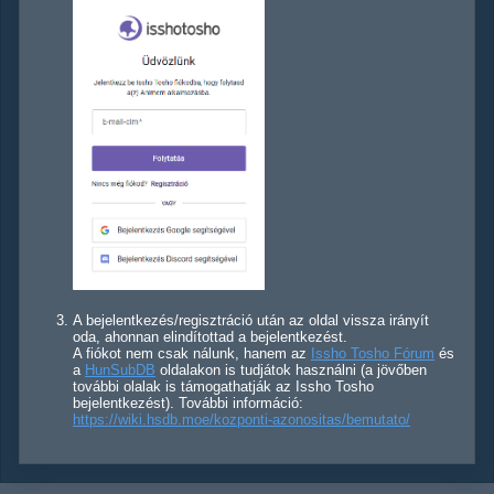
A bejelentkezés/regisztráció után az oldal vissza irányít
oda, ahonnan elindítottad a bejelentkezést.
A fiókot nem csak nálunk, hanem az
Issho Tosho Fórum
és
a
HunSubDB
oldalakon is tudjátok használni (a jövőben
további olalak is támogathatják az Issho Tosho
bejelentkezést). További információ:
https://wiki.hsdb.moe/kozponti-azonositas/bemutato/