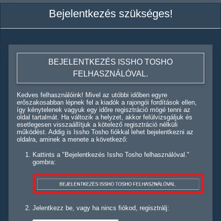
Bejelentkezés szükséges!
BEJELENTKEZÉS ISSHO TOSHO
FELHASZNÁLÓVAL.
Kedves felhasználóink! Mivel az utóbbi időben egyre
erőszakosabban lépnek fel a kiadók a rajongói fordítások ellen,
így kénytelenek vagyuk egy időre regisztráció mögé tenni az
oldal tartalmát. Ha változik a helyzet, akkor felülvizsgáljuk és
esetlegesen visszaállítjuk a kötelező regisztráció nélküli
működést. Addig is Issho Tosho fiókkal lehet bejelentkezni az
oldalra, aminek a menete a következő:
Kattints a "Bejelentkezés Issho Tosho felhasználóval."
gombra:
Jelentkezz be, vagy ha nincs fiókod, regisztrálj: