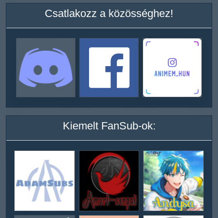
Csatlakozz a közösséghez!
Kiemelt FanSub-ok: