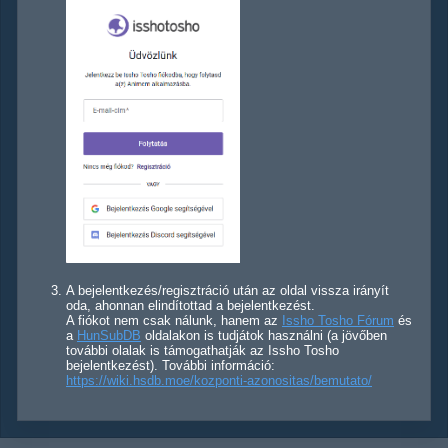
A bejelentkezés/regisztráció után az oldal vissza irányít
oda, ahonnan elindítottad a bejelentkezést.
A fiókot nem csak nálunk, hanem az
Issho Tosho Fórum
és
a
HunSubDB
oldalakon is tudjátok használni (a jövőben
további olalak is támogathatják az Issho Tosho
bejelentkezést). További információ:
https://wiki.hsdb.moe/kozponti-azonositas/bemutato/