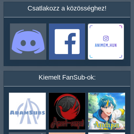
Csatlakozz a közösséghez!
Kiemelt FanSub-ok: