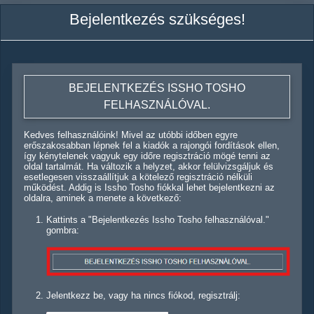
Bejelentkezés szükséges!
BEJELENTKEZÉS ISSHO TOSHO
FELHASZNÁLÓVAL.
Kedves felhasználóink! Mivel az utóbbi időben egyre
erőszakosabban lépnek fel a kiadók a rajongói fordítások ellen,
így kénytelenek vagyuk egy időre regisztráció mögé tenni az
oldal tartalmát. Ha változik a helyzet, akkor felülvizsgáljuk és
esetlegesen visszaállítjuk a kötelező regisztráció nélküli
működést. Addig is Issho Tosho fiókkal lehet bejelentkezni az
oldalra, aminek a menete a következő:
Kattints a "Bejelentkezés Issho Tosho felhasználóval."
gombra:
Jelentkezz be, vagy ha nincs fiókod, regisztrálj: