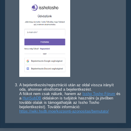
A bejelentkezés/regisztráció után az oldal vissza irányít
oda, ahonnan elindítottad a bejelentkezést.
A fiókot nem csak nálunk, hanem az
Issho Tosho Fórum
és
a
HunSubDB
oldalakon is tudjátok használni (a jövőben
további olalak is támogathatják az Issho Tosho
bejelentkezést). További információ:
https://wiki.hsdb.moe/kozponti-azonositas/bemutato/