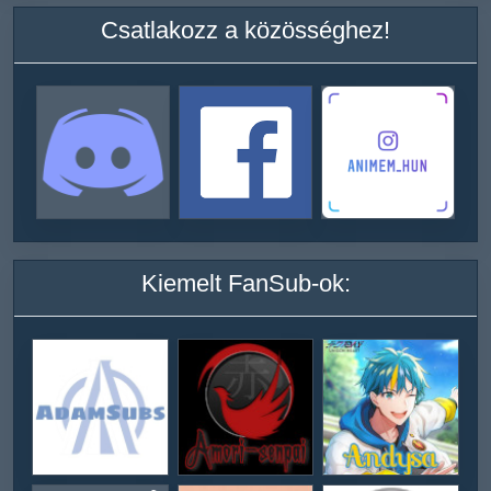
Csatlakozz a közösséghez!
Kiemelt FanSub-ok: