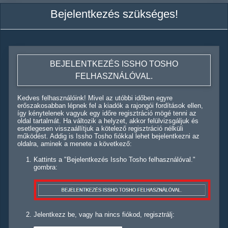
Bejelentkezés szükséges!
BEJELENTKEZÉS ISSHO TOSHO
FELHASZNÁLÓVAL.
Kedves felhasználóink! Mivel az utóbbi időben egyre
erőszakosabban lépnek fel a kiadók a rajongói fordítások ellen,
így kénytelenek vagyuk egy időre regisztráció mögé tenni az
oldal tartalmát. Ha változik a helyzet, akkor felülvizsgáljuk és
esetlegesen visszaállítjuk a kötelező regisztráció nélküli
működést. Addig is Issho Tosho fiókkal lehet bejelentkezni az
oldalra, aminek a menete a következő:
Kattints a "Bejelentkezés Issho Tosho felhasználóval."
gombra:
Jelentkezz be, vagy ha nincs fiókod, regisztrálj: