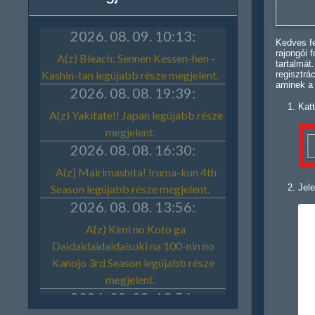
Kedves fe
rajongói 
tartalmát
regisztrá
aminek a
Katt
Jele