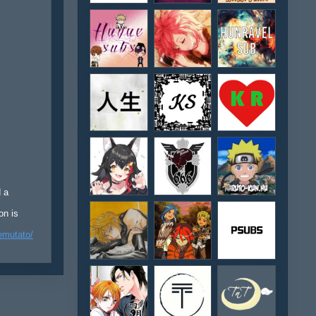
d a
on is
emutato/