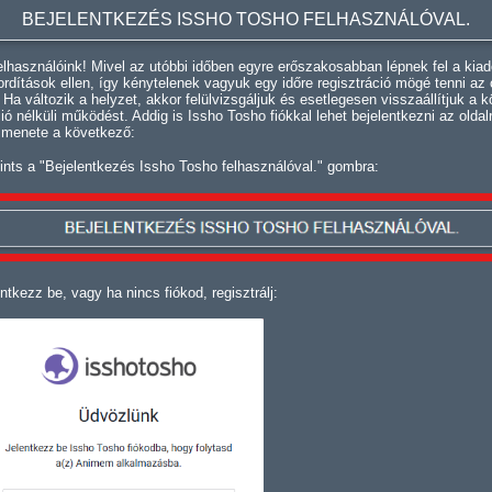
BEJELENTKEZÉS ISSHO TOSHO FELHASZNÁLÓVAL.
lhasználóink! Mivel az utóbbi időben egyre erőszakosabban lépnek fel a kiad
fordítások ellen, így kénytelenek vagyuk egy időre regisztráció mögé tenni az 
. Ha változik a helyzet, akkor felülvizsgáljuk és esetlegesen visszaállítjuk a k
ció nélküli működést. Addig is Issho Tosho fiókkal lehet bejelentkezni az oldal
 menete a következő:
ints a "Bejelentkezés Issho Tosho felhasználóval." gombra:
ntkezz be, vagy ha nincs fiókod, regisztrálj: