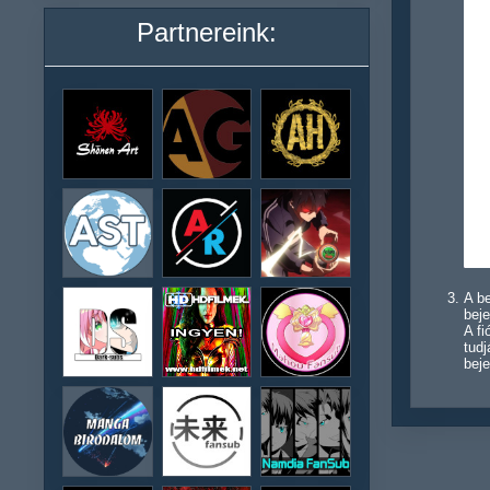
Partnereink:
A be
beje
A f
tudj
beje