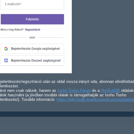
jelentkezés/regisztráció után az oldal vissza irányít oda, ahonnan elindította
lentkezést.
iókot nem csak nálunk, hanem az
Issho Tosho Fórum
és a
HunSubDB
oldalak
átok használni (a jövőben további olalak is támogathatják az Issho Tosho
lentkezést). További információ:
https://wiki.hsdb.moe/kozponti-azonositas/b