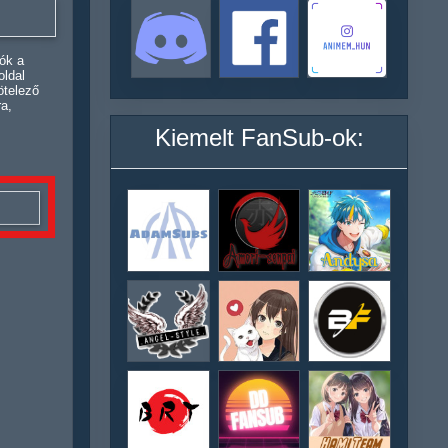
ók a
oldal
ötelező
ra,
Kiemelt FanSub-ok: