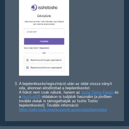
A bejelentkezés/regisztráció után az oldal vissza irányít
oda, ahonnan elindítottad a bejelentkezést.
A fiókot nem csak nálunk, hanem az
Issho Tosho Fórum
és
a
HunSubDB
oldalakon is tudjátok használni (a jövőben
további olalak is támogathatják az Issho Tosho
bejelentkezést). További információ:
https://wiki.hsdb.moe/kozponti-azonositas/bemutato/