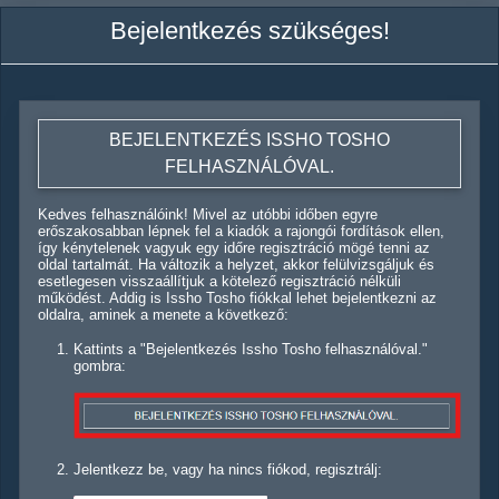
Bejelentkezés szükséges!
BEJELENTKEZÉS ISSHO TOSHO
FELHASZNÁLÓVAL.
Kedves felhasználóink! Mivel az utóbbi időben egyre
erőszakosabban lépnek fel a kiadók a rajongói fordítások ellen,
így kénytelenek vagyuk egy időre regisztráció mögé tenni az
oldal tartalmát. Ha változik a helyzet, akkor felülvizsgáljuk és
esetlegesen visszaállítjuk a kötelező regisztráció nélküli
működést. Addig is Issho Tosho fiókkal lehet bejelentkezni az
oldalra, aminek a menete a következő:
Kattints a "Bejelentkezés Issho Tosho felhasználóval."
gombra:
Jelentkezz be, vagy ha nincs fiókod, regisztrálj: