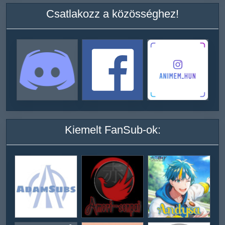
Csatlakozz a közösséghez!
Kiemelt FanSub-ok: