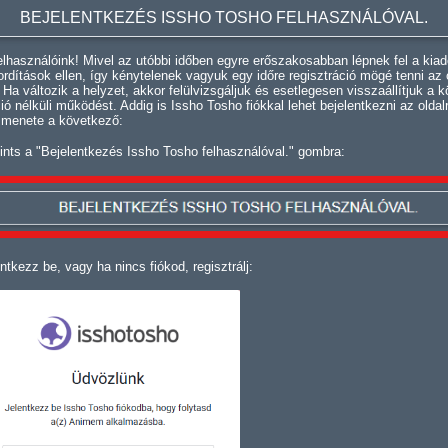
BEJELENTKEZÉS ISSHO TOSHO FELHASZNÁLÓVAL.
lhasználóink! Mivel az utóbbi időben egyre erőszakosabban lépnek fel a kiad
fordítások ellen, így kénytelenek vagyuk egy időre regisztráció mögé tenni az 
. Ha változik a helyzet, akkor felülvizsgáljuk és esetlegesen visszaállítjuk a k
ció nélküli működést. Addig is Issho Tosho fiókkal lehet bejelentkezni az oldal
 menete a következő:
ints a "Bejelentkezés Issho Tosho felhasználóval." gombra:
ntkezz be, vagy ha nincs fiókod, regisztrálj: