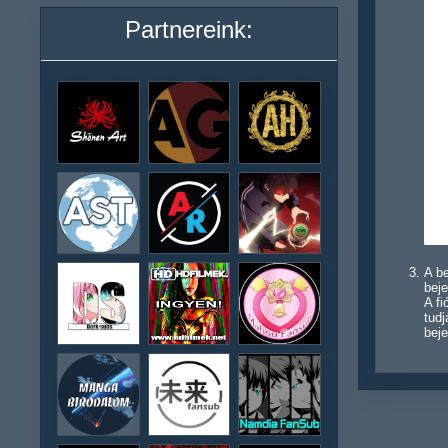
Partnereink:
A be
beje
A f
tudj
beje