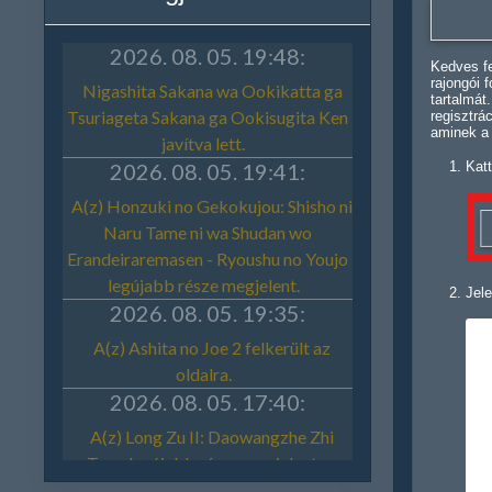
Kedves fe
rajongói 
tartalmát
regisztrá
aminek a
Katt
Jele