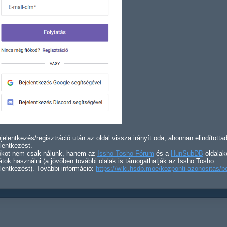
jelentkezés/regisztráció után az oldal vissza irányít oda, ahonnan elindította
lentkezést.
iókot nem csak nálunk, hanem az
Issho Tosho Fórum
és a
HunSubDB
oldalak
átok használni (a jövőben további olalak is támogathatják az Issho Tosho
lentkezést). További információ:
https://wiki.hsdb.moe/kozponti-azonositas/b