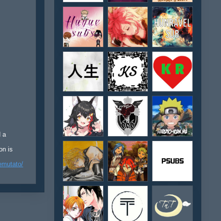
d a
on is
emutato/