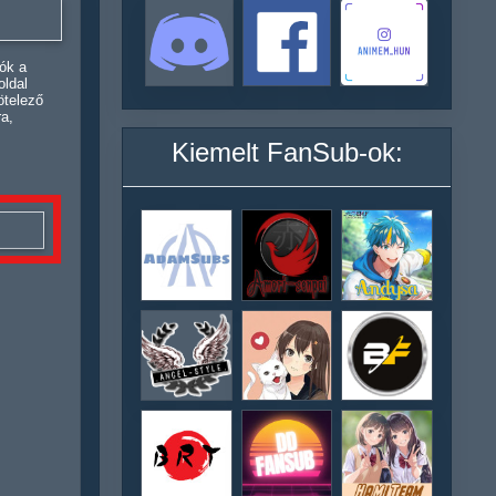
ók a
oldal
ötelező
ra,
Kiemelt FanSub-ok: