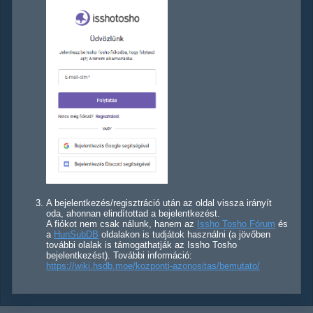
A bejelentkezés/regisztráció után az oldal vissza irányít
oda, ahonnan elindítottad a bejelentkezést.
A fiókot nem csak nálunk, hanem az
Issho Tosho Fórum
és
a
HunSubDB
oldalakon is tudjátok használni (a jövőben
további olalak is támogathatják az Issho Tosho
bejelentkezést). További információ:
https://wiki.hsdb.moe/kozponti-azonositas/bemutato/