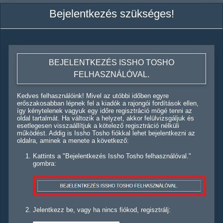
Bejelentkezés szükséges!
BEJELENTKEZÉS ISSHO TOSHO
FELHASZNÁLÓVAL.
Kedves felhasználóink! Mivel az utóbbi időben egyre
erőszakosabban lépnek fel a kiadók a rajongói fordítások ellen,
így kénytelenek vagyuk egy időre regisztráció mögé tenni az
oldal tartalmát. Ha változik a helyzet, akkor felülvizsgáljuk és
esetlegesen visszaállítjuk a kötelező regisztráció nélküli
működést. Addig is Issho Tosho fiókkal lehet bejelentkezni az
oldalra, aminek a menete a következő:
Kattints a "Bejelentkezés Issho Tosho felhasználóval."
gombra:
Jelentkezz be, vagy ha nincs fiókod, regisztrálj: