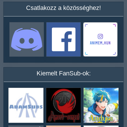
Csatlakozz a közösséghez!
Kiemelt FanSub-ok: